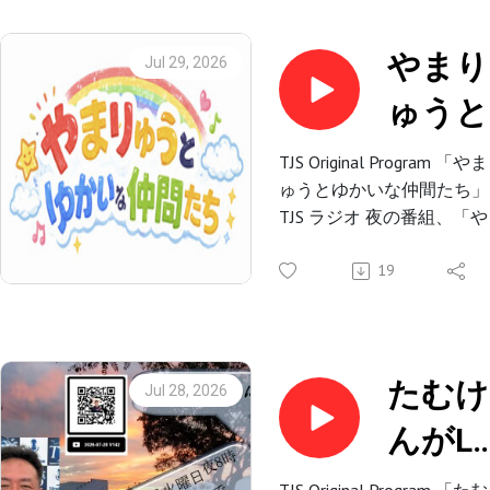
今日のゲスト・パートナー
ーク、企画コーナー、洋楽
は .
と共に、現地ならではのL
やまり
Jul 29, 2026
Gaburi Chicken USAのオーナ
はもちろん、アメリカのト
ゅうと
ー加藤 弘康さんをお呼び
レンド、見どころ、魅力を
たしました。
お伝えします。
ゆかい
新海景基、手島里華
TJS Original Program 「や
ゅうとゆかいな仲間たち」
な仲間
TJS-YouTube Channels
アーカイブ視聴はこちらか
TJS ラジオ 夜の番組、「
ち-072
Studio-CAMGUEST-CAM
ら
りゅうとゆかいな仲間たち
TJS-Instagram Channels
#SDLA #TJSLA #TJSRADIO
毎週水曜日午後 8 時から
19
V010-
Studio-CAM
生放送
2026P
TJSラジオでは、LA時間の
(56'04"
曜日20時～（再放送を土
TJS-YouTube Channels
たむけ
Jul 28, 2026
日20時～）にて放送いた
Studio-CAMGUEST-CAM
んがL
ます！
TJS-Instagram Channels
にいる