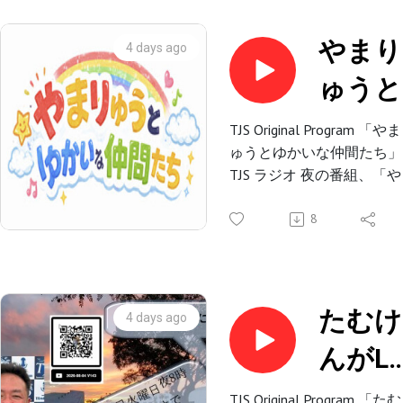
やまり
4 days ago
ゅうと
ゆかい
TJS Original Program 「や
ゅうとゆかいな仲間たち」
な仲間
TJS ラジオ 夜の番組、「
ち-080
りゅうとゆかいな仲間たち
毎週水曜日午後 8 時から
8
V011-
生放送
2026P
(55'52"
TJS-YouTube Channels
たむけ
4 days ago
Studio-CAMGUEST-CAM
んがL
にいる
TJS-Instagram Channels
TJS Original Program 「たむ