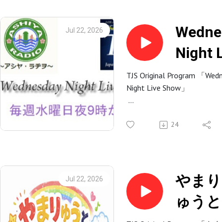
トにお迎えして、ゲストト
今日のゲスト・パートナー
ーク、企画コーナー、洋楽
は .
と共に、現地ならではのL
Wedne
Jul 22, 2026
かしわラーメンのオーナー
はもちろん、アメリカのト
Night 
山内ヒロミツさんをお呼び
レンド、見どころ、魅力を
いたしました。
お伝えします。
Show -
新海景基、手島里華
TJS Original Program 「Wed
Night Live Show」
V130-
TJS-YouTube Channels
アーカイブ視聴はこちらか
0722-
Studio-CAMGUEST-CAM
ら
TJS ラジオ 夜の番組、「Wed
TJS-Instagram Channels
#SDLA #TJSLA #TJSRADIO
Night Live Show」毎週水
24
Studio-CAM
時から～の生放送
Chris to Samがお届けする
TJSラジオでは、LA時間の
「Wednesday Night Live 
曜日20時～（再放送を土
演: Chris Ciari (クリス・チ
やまり
Jul 22, 2026
日20時～）にて放送いた
リ) VJ-サム
ゅうと
ます！