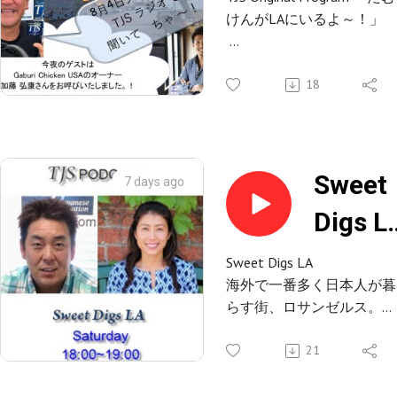
Studio-CAM
けんがLAにいるよ～！」
よ~!
V143-
TJSラジオでは、LA時間の
TJS ラジオ 夜の番組、「た
日19時～（再放送を土曜日
むけんが LA にいるよ～！
18
0804-
時～）にて放送いたします
毎週火曜日午後 8 時から～
の生放送たむらけんじがお
2026
届けする「たむけんが LA 
(57’09”
いるよ～！」楽しいトーク
Sweet
7 days ago
バラエティ番組。「LA イ
(加藤
Digs L
ント」「政治ネタ」「時事
ネタ」など話題満載。また
弘康さ
0801-
音楽は たむけんが セレク
Sweet Digs LA
した 80 年代、90 年代の邦
海外で一番多く日本人が暮
ん)
2026
楽・洋楽を中心にお届けし
らす街、ロサンゼルス。
(37'05"
ます。
ロサンゼルスの日本語ラジ
毎週火曜日夜 8 時は TJS ラ
オ局TJS Radioがロサンゼル
21
ジオで盛り上がろ〜
スで活躍している方をゲス
トにお迎えして、ゲストト