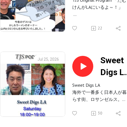
Studio-CAM
TJS Original Program 「たむ
TJSラジオでは、LA時間の
けんがLAにいるよ～！」
よ~!
日19時～（再放送を土曜日
V142-
時～）にて放送いたします
TJS ラジオ 夜の番組、「た
むけんが LA にいるよ～！
22
0728-
毎週火曜日午後 8 時から～
の生放送たむらけんじがお
2026
届けする「たむけんが LA 
(57’13”
いるよ～！」楽しいトーク
Sweet
Jul 25, 2026
バラエティ番組。「LA イ
(山内
Digs L
ント」「政治ネタ」「時事
ネタ」など話題満載。また
ロミツ
0725-
音楽は たむけんが セレク
Sweet Digs LA
した 80 年代、90 年代の邦
海外で一番多く日本人が暮
さん)
2026
楽・洋楽を中心にお届けし
らす街、ロサンゼルス。
(31'10"
ます。
ロサンゼルスの日本語ラジ
毎週火曜日夜 8 時は TJS ラ
オ局TJS Radioがロサンゼル
30
ジオで盛り上がろ〜
スで活躍している方をゲス