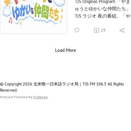
ゆかい
TJS Original Program 「や
TJSラジオでは、LA時間の
ゅうとゆかいな仲間たち」
な仲間
時～にて放送いたします！
TJS ラジオ 夜の番組、「
ち-072
りゅうとゆかいな仲間たち
毎週水曜日午後 8 時から
29
V009-
生放送
2026P
Load More
(57'48"
TJS-YouTube Channels
Studio-CAMGUEST-CAM
TJS-Instagram Channels
Studio-CAM
© Copyright 2026 北米唯一日本語ラジオ局｜TJS FM 106.3 All Rights
Reserved.
TJSラジオでは、LA時間の
Podcast Powered By
Podbean
日19時～（再放送を土曜日
時～）にて放送いたします