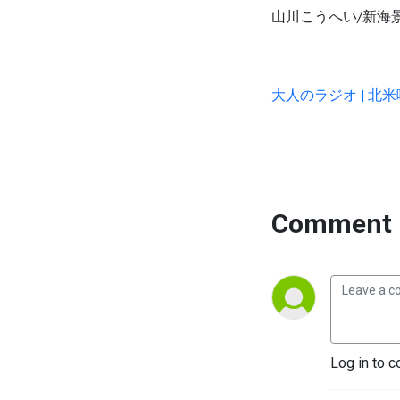
山川こうへい/新海
大人のラジオ | 北米唯
Comment 
Log in to c