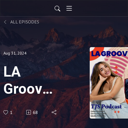
ALL EPISODES
Aug 31, 2024
LA
Groove
Radio
1
68
V002-