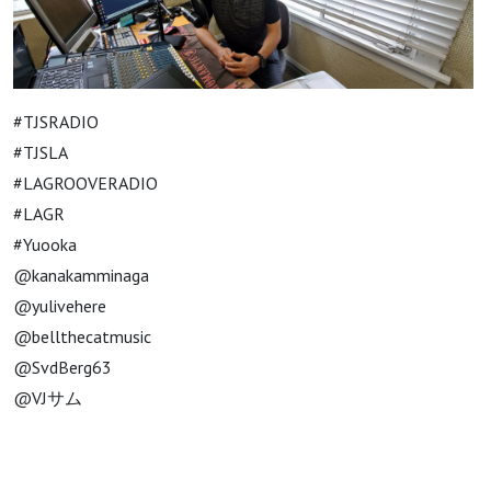
#TJSRADIO
#TJSLA
#LAGROOVERADIO
#LAGR
#Yuooka
@kanakamminaga
@yulivehere
@bellthecatmusic
@SvdBerg63
@VJサム