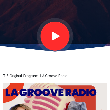
0831-
2024
(40'00")
(VJ-サ
ム)
TJS Original Program: LA Groove Radio