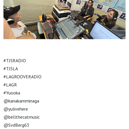
#TJSRADIO
#TJSLA
#LAGROOVERADIO
#LAGR
#Yuooka
@kanakamminaga
@yulivehere
@bellthecatmusic
@SvdBerg63