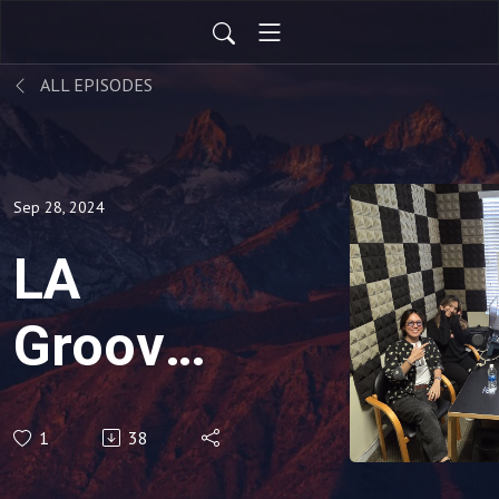
ALL EPISODES
Sep 28, 2024
LA
Groove
Radio
1
38
V006-