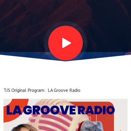
0928-
2024
(30'00")
(Kotaさ
ん)
TJS Original Program: LA Groove Radio