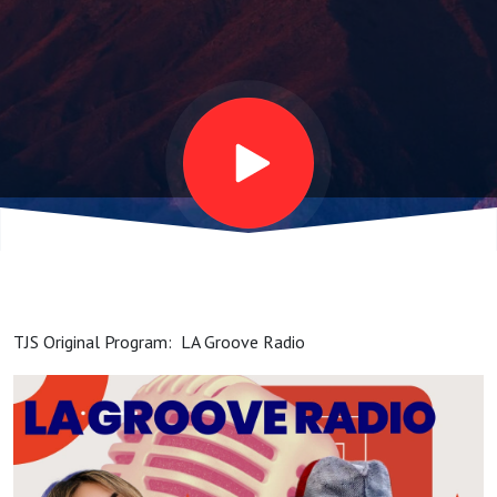
0301-
2025
(35'30")
(Hamada-
Ya Owner
TJS Original Program: LA Groove Radio
Mr.
Hamada)