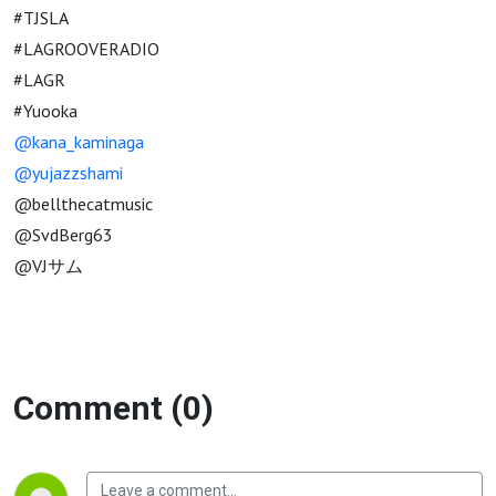
#TJSLA
#LAGROOVERADIO
#LAGR
#Yuooka
@kana_kaminaga
@yujazzshami
@bellthecatmusic
@SvdBerg63
@VJサム
Comment (0)