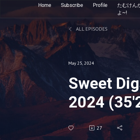
Home
Subscribe
Profile
たむけん
よ~!
ALL EPISODES
May 25, 2024
Sweet Dig
2024 (35'
27